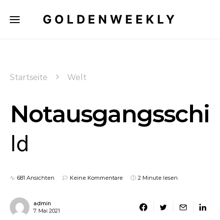
GOLDENWEEKLY
Startseite
Welt
Notausgangsschi
ld
681 Ansichten
Keine Kommentare
2 Minute lesen
admin
7. Mai 2021